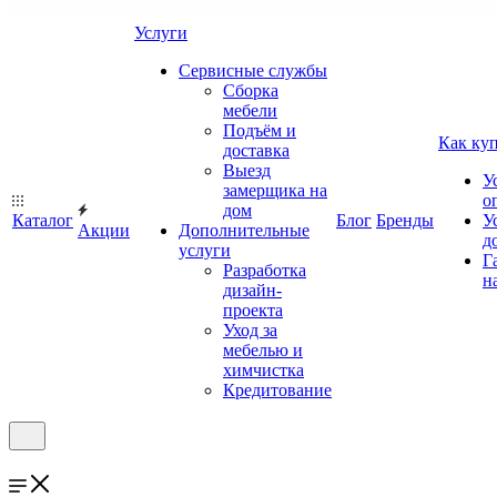
Услуги
Сервисные службы
Сборка
мебели
Подъём и
Как ку
доставка
Выезд
У
замерщика на
о
дом
Каталог
Блог
Бренды
У
Акции
Дополнительные
д
услуги
Г
Разработка
н
дизайн-
проекта
Уход за
мебелью и
химчистка
Кредитование