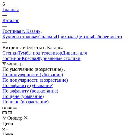
6
Главная
—
Каталог
—
Гостиная г. Казань
Кухня и столовая
Спальня
Прихожая
Детская
Рабочее место
—
Витрины и буфеты г. Казань
Стенки
Тумбы под телевизор
Диваны для
гостиной
Кресла
Журнальные столики
Фильтр
По умолчанию (возрастание)
По популярности (убывание)
По популярности (возрастание)
По алфавиту (убывание)
По алфавиту (возрастание)
По цене (убывание)
По цене (возрастание)
Фильтр
Цена
Цена