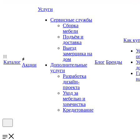
Услуги
Сервисные службы
Сборка
мебели
Подъём и
Как ку
доставка
Выезд
У
замерщика на
о
дом
Каталог
Блог
Бренды
У
Акции
Дополнительные
д
услуги
Г
Разработка
н
дизайн-
проекта
Уход за
мебелью и
химчистка
Кредитование