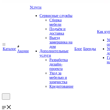
Услуги
Сервисные службы
Сборка
мебели
Подъём и
Как ку
доставка
Выезд
У
замерщика на
о
дом
Каталог
Блог
Бренды
У
Акции
Дополнительные
д
услуги
Г
Разработка
н
дизайн-
проекта
Уход за
мебелью и
химчистка
Кредитование