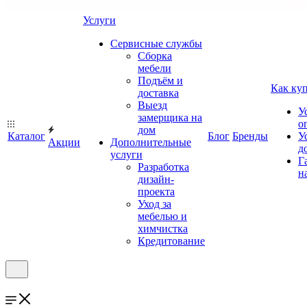
Услуги
Сервисные службы
Сборка
мебели
Подъём и
Как ку
доставка
Выезд
У
замерщика на
о
дом
Каталог
Блог
Бренды
У
Акции
Дополнительные
д
услуги
Г
Разработка
н
дизайн-
проекта
Уход за
мебелью и
химчистка
Кредитование